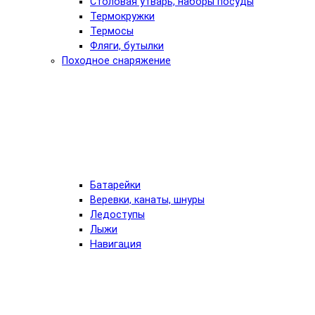
Столовая утварь, наборы посуды
Термокружки
Термосы
Фляги, бутылки
Походное снаряжение
Батарейки
Веревки, канаты, шнуры
Ледоступы
Лыжи
Навигация