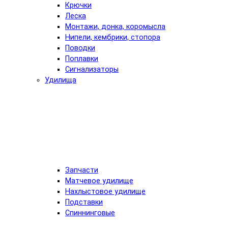
Крючки
Леска
Монтажи, донка, коромысла
Нипели, кембрики, стопора
Поводки
Поплавки
Сигнализаторы
Удилища
Запчасти
Матчевое удилище
Нахлыстовое удилище
Подставки
Спиннинговые