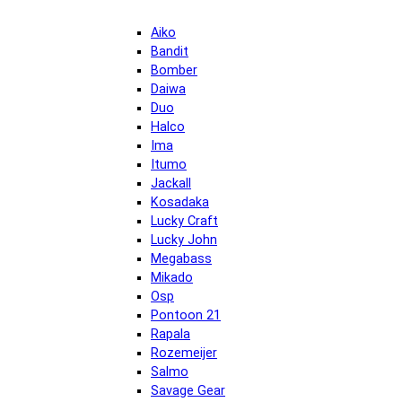
Aiko
Bandit
Bomber
Daiwa
Duo
Halco
Ima
Itumo
Jackall
Kosadaka
Lucky Craft
Lucky John
Megabass
Mikado
Osp
Pontoon 21
Rapala
Rozemeijer
Salmo
Savage Gear