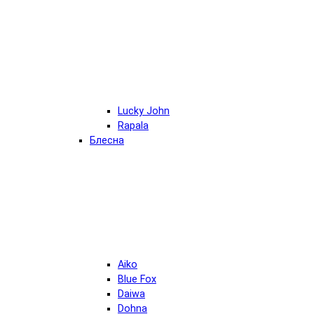
Lucky John
Rapala
Блесна
Aiko
Blue Fox
Daiwa
Dohna