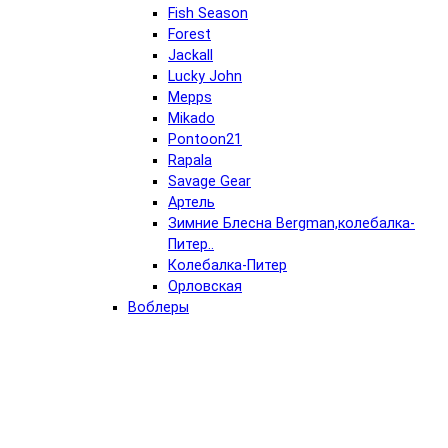
Fish Season
Forest
Jackall
Lucky John
Mepps
Mikado
Pontoon21
Rapala
Savage Gear
Артель
Зимние Блесна Bergman,колебалка-
Питер..
Колебалка-Питер
Орловская
Воблеры