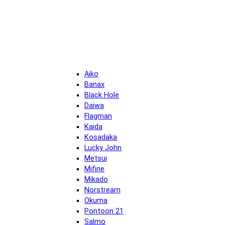
Aiko
Banax
Black Hole
Daiwa
Flagman
Kaida
Kosadaka
Lucky John
Metsui
Mifine
Mikado
Norstream
Okuma
Pontoon 21
Salmo