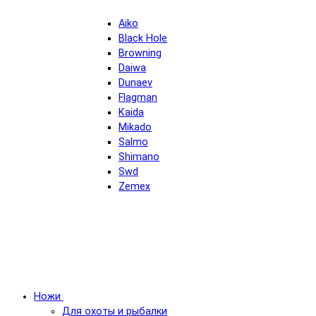
Aiko
Black Hole
Browning
Daiwa
Dunaev
Flagman
Kaida
Mikado
Salmo
Shimano
Swd
Zemex
Ножи
Для охоты и рыбалки