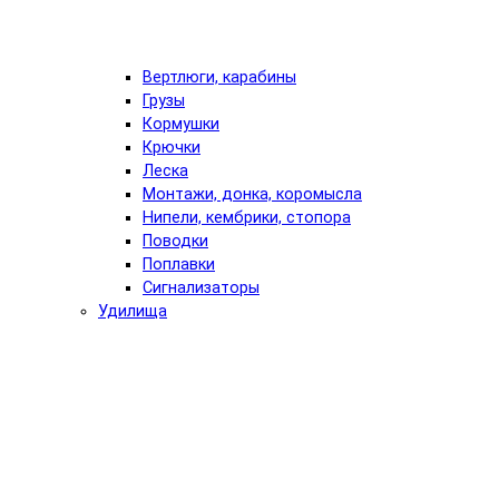
Вертлюги, карабины
Грузы
Кормушки
Крючки
Леска
Монтажи, донка, коромысла
Нипели, кембрики, стопора
Поводки
Поплавки
Сигнализаторы
Удилища