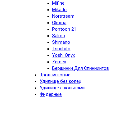
Mifine
Mikado
Norstream
Okuma
Pontoon 21
Salmo
Shimano
Tsuribito
Yoshi Onyx
Zemex
Вершинки Для Спиннингов
Троллинговые
Удилище без колец
Удилище с кольцами
Фидерные