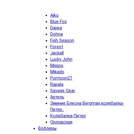
Aiko
Blue Fox
Daiwa
Dohna
Fish Season
Forest
Jackall
Lucky John
Mepps
Mikado
Pontoon21
Rapala
Savage Gear
Артель
Зимние Блесна Bergman,колебалка-
Питер..
Колебалка-Питер
Орловская
Воблеры