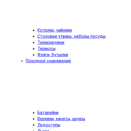
Котелки, чайники
Столовая утварь, наборы посуды
Термокружки
Термосы
Фляги, бутылки
Походное снаряжение
Батарейки
Веревки, канаты, шнуры
Ледоступы