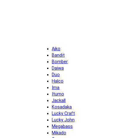
Aiko
Bandit
Bomber
Daiwa
Duo
Halco
Ima
Itumo
Jackall
Kosadaka
Lucky Craft
Lucky John
Megabass
Mikado