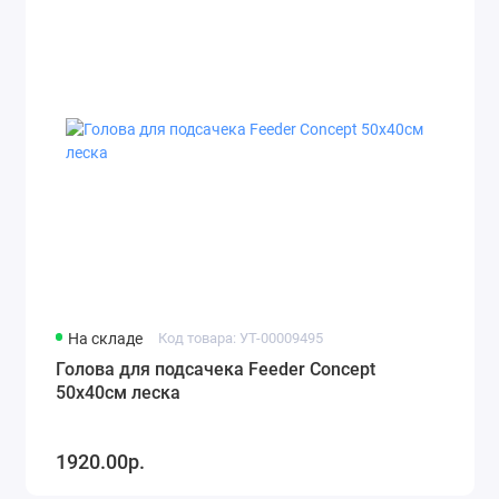
Снасти
Удилища
На складе
Код товара: УТ-00009495
Голова для подсачека Feeder Concept
50х40см леска
1920.00р.