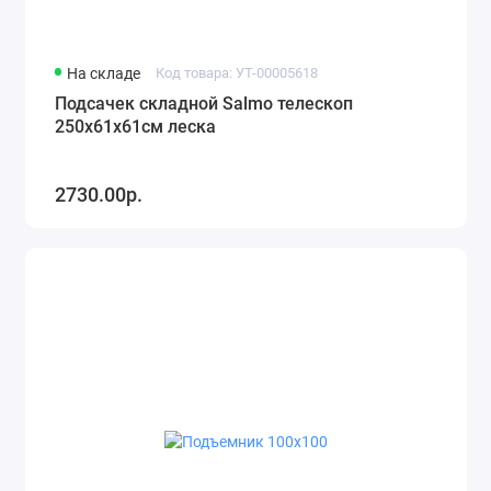
На складе
Код товара: УТ-00005618
Подсачек складной Salmo телескоп
250х61х61см леска
2730.00р.