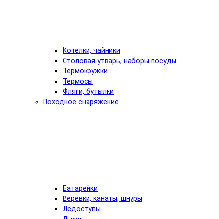
Котелки, чайники
Столовая утварь, наборы посуды
Термокружки
Термосы
Фляги, бутылки
Походное снаряжение
Батарейки
Веревки, канаты, шнуры
Ледоступы