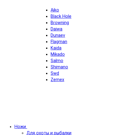
Aiko
Black Hole
Browning
Daiwa
Dunaev
Flagman
Kaida
Mikado
Salmo
Shimano
Swd
Zemex
Ножи
Для охоты и рыбалки