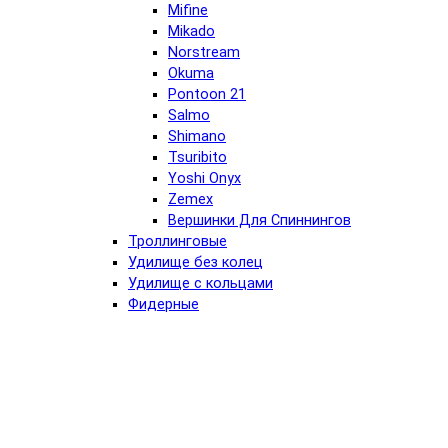
Mifine
Mikado
Norstream
Okuma
Pontoon 21
Salmo
Shimano
Tsuribito
Yoshi Onyx
Zemex
Вершинки Для Спиннингов
Троллинговые
Удилище без колец
Удилище с кольцами
Фидерные