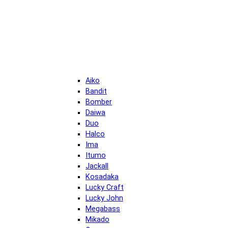
Aiko
Bandit
Bomber
Daiwa
Duo
Halco
Ima
Itumo
Jackall
Kosadaka
Lucky Craft
Lucky John
Megabass
Mikado