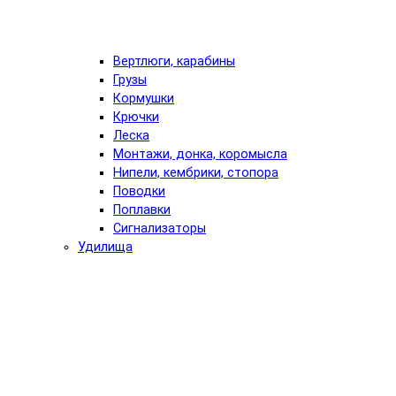
Вертлюги, карабины
Грузы
Кормушки
Крючки
Леска
Монтажи, донка, коромысла
Нипели, кембрики, стопора
Поводки
Поплавки
Сигнализаторы
Удилища