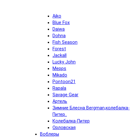
Aiko
Blue Fox
Daiwa
Dohna
Fish Season
Forest
Jackall
Lucky John
Mepps
Mikado
Pontoon21
Rapala
Savage Gear
Артель
Зимние Блесна Bergman,колебалка-
Питер..
Колебалка-Питер
Орловская
Воблеры