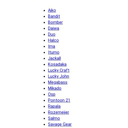
Aiko
Bandit
Bomber
Daiwa
Duo
Halco
Ima
Itumo
Jackall
Kosadaka
Lucky Craft
Lucky John
Megabass
Mikado
Osp
Pontoon 21
Rapala
Rozemeijer
Salmo
Savage Gear