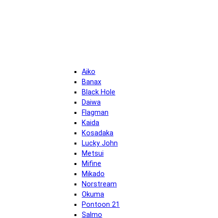
Aiko
Banax
Black Hole
Daiwa
Flagman
Kaida
Kosadaka
Lucky John
Metsui
Mifine
Mikado
Norstream
Okuma
Pontoon 21
Salmo