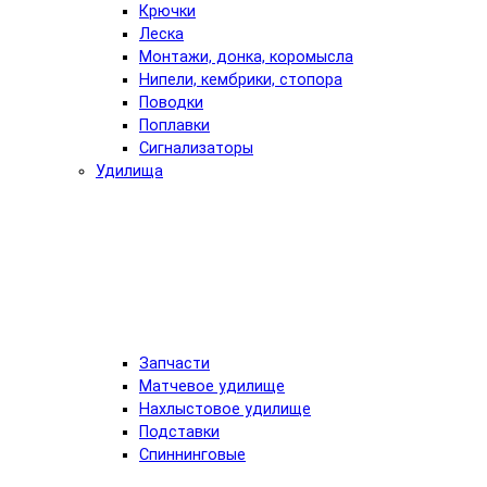
Крючки
Леска
Монтажи, донка, коромысла
Нипели, кембрики, стопора
Поводки
Поплавки
Сигнализаторы
Удилища
Запчасти
Матчевое удилище
Нахлыстовое удилище
Подставки
Спиннинговые