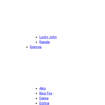
Lucky John
Rapala
Блесна
Aiko
Blue Fox
Daiwa
Dohna