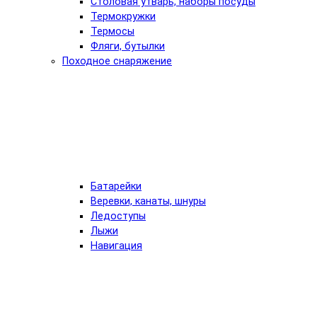
Столовая утварь, наборы посуды
Термокружки
Термосы
Фляги, бутылки
Походное снаряжение
Батарейки
Веревки, канаты, шнуры
Ледоступы
Лыжи
Навигация