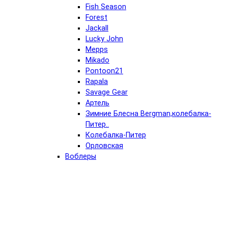
Fish Season
Forest
Jackall
Lucky John
Mepps
Mikado
Pontoon21
Rapala
Savage Gear
Артель
Зимние Блесна Bergman,колебалка-
Питер..
Колебалка-Питер
Орловская
Воблеры