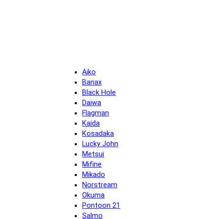
Aiko
Banax
Black Hole
Daiwa
Flagman
Kaida
Kosadaka
Lucky John
Metsui
Mifine
Mikado
Norstream
Okuma
Pontoon 21
Salmo