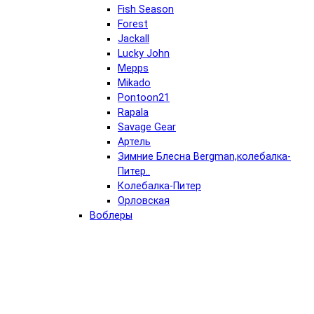
Fish Season
Forest
Jackall
Lucky John
Mepps
Mikado
Pontoon21
Rapala
Savage Gear
Артель
Зимние Блесна Bergman,колебалка-
Питер..
Колебалка-Питер
Орловская
Воблеры