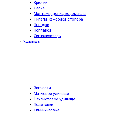
Крючки
Леска
Монтажи, донка, коромысла
Нипели, кембрики, стопора
Поводки
Поплавки
Сигнализаторы
Удилища
Запчасти
Матчевое удилище
Нахлыстовое удилище
Подставки
Спиннинговые