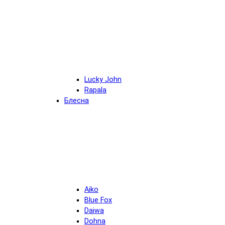
Lucky John
Rapala
Блесна
Aiko
Blue Fox
Daiwa
Dohna