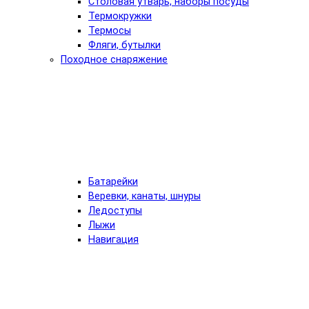
Столовая утварь, наборы посуды
Термокружки
Термосы
Фляги, бутылки
Походное снаряжение
Батарейки
Веревки, канаты, шнуры
Ледоступы
Лыжи
Навигация