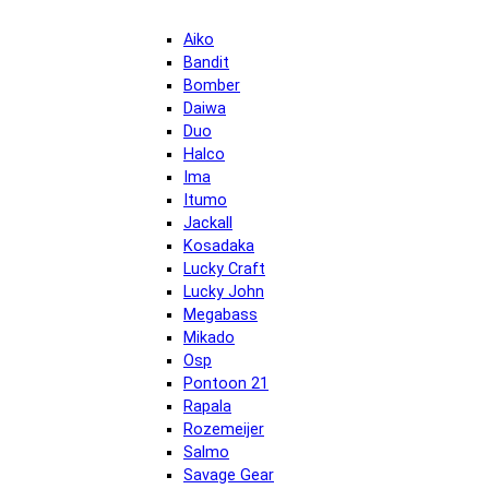
Aiko
Bandit
Bomber
Daiwa
Duo
Halco
Ima
Itumo
Jackall
Kosadaka
Lucky Craft
Lucky John
Megabass
Mikado
Osp
Pontoon 21
Rapala
Rozemeijer
Salmo
Savage Gear