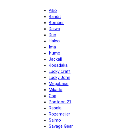
Aiko
Bandit
Bomber
Daiwa
Duo
Halco
Ima
Itumo
Jackall
Kosadaka
Lucky Craft
Lucky John
Megabass
Mikado
Osp
Pontoon 21
Rapala
Rozemeijer
Salmo
Savage Gear