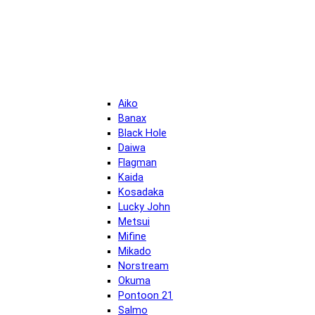
Aiko
Banax
Black Hole
Daiwa
Flagman
Kaida
Kosadaka
Lucky John
Metsui
Mifine
Mikado
Norstream
Okuma
Pontoon 21
Salmo