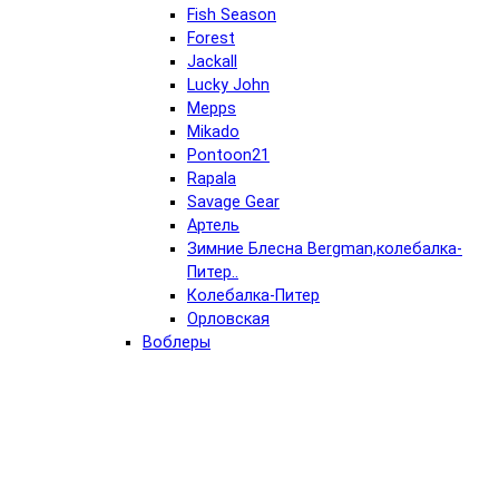
Fish Season
Forest
Jackall
Lucky John
Mepps
Mikado
Pontoon21
Rapala
Savage Gear
Артель
Зимние Блесна Bergman,колебалка-
Питер..
Колебалка-Питер
Орловская
Воблеры