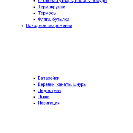
Столовая утварь, наборы посуды
Термокружки
Термосы
Фляги, бутылки
Походное снаряжение
Батарейки
Веревки, канаты, шнуры
Ледоступы
Лыжи
Навигация