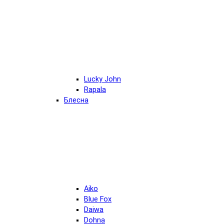
Lucky John
Rapala
Блесна
Aiko
Blue Fox
Daiwa
Dohna