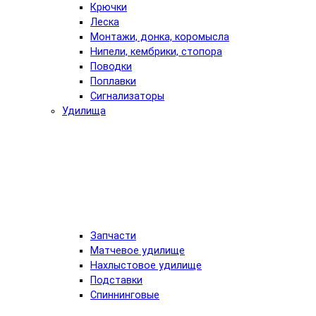
Крючки
Леска
Монтажи, донка, коромысла
Нипели, кембрики, стопора
Поводки
Поплавки
Сигнализаторы
Удилища
Запчасти
Матчевое удилище
Нахлыстовое удилище
Подставки
Спиннинговые