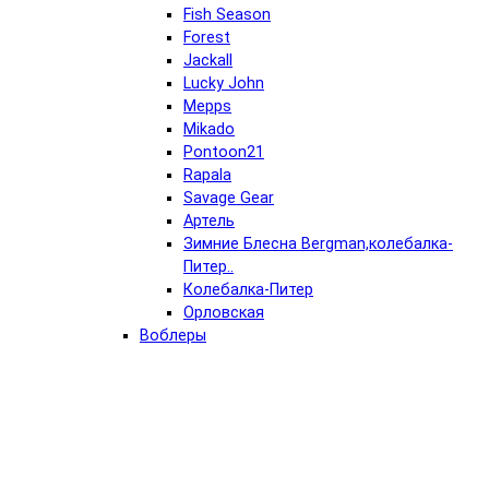
Fish Season
Forest
Jackall
Lucky John
Mepps
Mikado
Pontoon21
Rapala
Savage Gear
Артель
Зимние Блесна Bergman,колебалка-
Питер..
Колебалка-Питер
Орловская
Воблеры