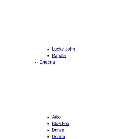
Lucky John
Rapala
Блесна
Aiko
Blue Fox
Daiwa
Dohna