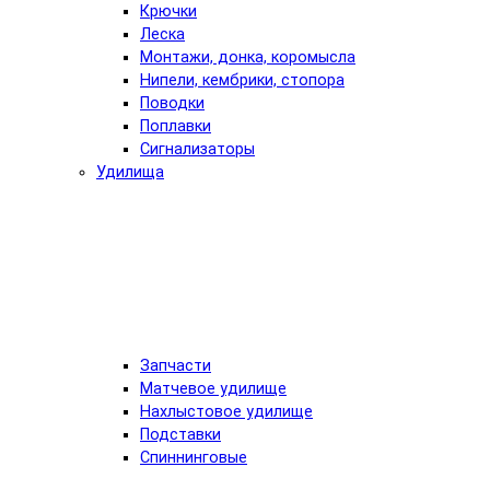
Крючки
Леска
Монтажи, донка, коромысла
Нипели, кембрики, стопора
Поводки
Поплавки
Сигнализаторы
Удилища
Запчасти
Матчевое удилище
Нахлыстовое удилище
Подставки
Спиннинговые