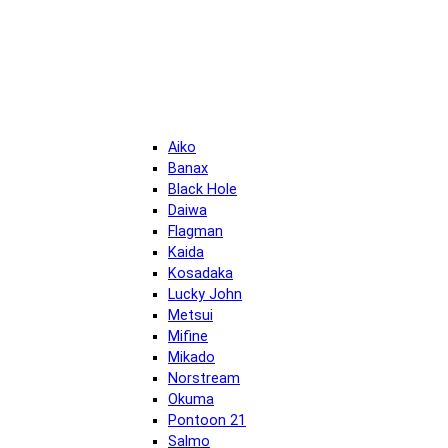
Aiko
Banax
Black Hole
Daiwa
Flagman
Kaida
Kosadaka
Lucky John
Metsui
Mifine
Mikado
Norstream
Okuma
Pontoon 21
Salmo