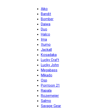
Aiko
Bandit
Bomber
Daiwa
Duo
Halco
Ima
Itumo
Jackall
Kosadaka
Lucky Craft
Lucky John
Megabass
Mikado
Osp
Pontoon 21
Rapala
Rozemeijer
Salmo
Savage Gear