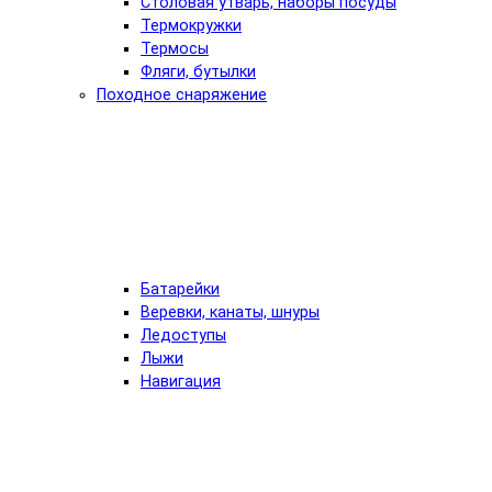
Столовая утварь, наборы посуды
Термокружки
Термосы
Фляги, бутылки
Походное снаряжение
Батарейки
Веревки, канаты, шнуры
Ледоступы
Лыжи
Навигация