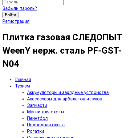
Забыли пароль?
Войти
Регистрация
Плитка газовая СЛЕДОПЫТ
WeenY нерж. сталь PF-GST-
N04
Главная
Туризм
Аккумуляторы и зарядные устройства
Аксесcуары для арбалетов и луков
Запчасти
Манки для охоты
Пейнтбол
Подводная охота
Рогатки
Снаряжение патронов