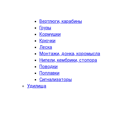
Вертлюги, карабины
Грузы
Кормушки
Крючки
Леска
Монтажи, донка, коромысла
Нипели, кембрики, стопора
Поводки
Поплавки
Сигнализаторы
Удилища