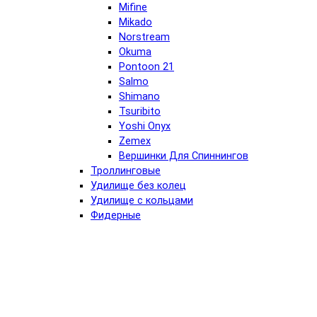
Mifine
Mikado
Norstream
Okuma
Pontoon 21
Salmo
Shimano
Tsuribito
Yoshi Onyx
Zemex
Вершинки Для Спиннингов
Троллинговые
Удилище без колец
Удилище с кольцами
Фидерные