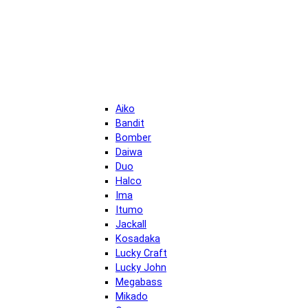
Aiko
Bandit
Bomber
Daiwa
Duo
Halco
Ima
Itumo
Jackall
Kosadaka
Lucky Craft
Lucky John
Megabass
Mikado