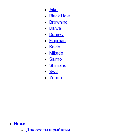
Aiko
Black Hole
Browning
Daiwa
Dunaev
Flagman
Kaida
Mikado
Salmo
Shimano
Swd
Zemex
Ножи
Для охоты и рыбалки