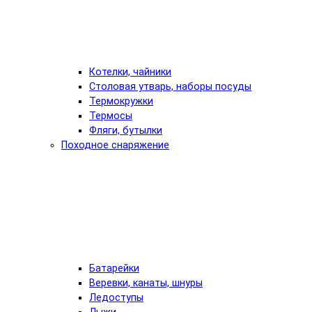
Котелки, чайники
Столовая утварь, наборы посуды
Термокружки
Термосы
Фляги, бутылки
Походное снаряжение
Батарейки
Веревки, канаты, шнуры
Ледоступы