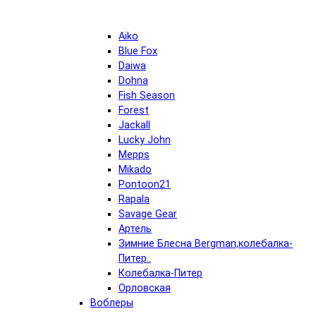
Aiko
Blue Fox
Daiwa
Dohna
Fish Season
Forest
Jackall
Lucky John
Mepps
Mikado
Pontoon21
Rapala
Savage Gear
Артель
Зимние Блесна Bergman,колебалка-
Питер..
Колебалка-Питер
Орловская
Воблеры