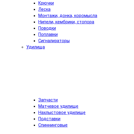
Крючки
Леска
Монтажи, донка, коромысла
Нипели, кембрики, стопора
Поводки
Поплавки
Сигнализаторы
Удилища
Запчасти
Матчевое удилище
Нахлыстовое удилище
Подставки
Спиннинговые