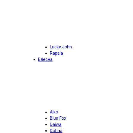
Lucky John
Rapala
Блесна
Aiko
Blue Fox
Daiwa
Dohna