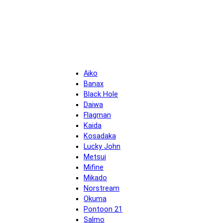
Aiko
Banax
Black Hole
Daiwa
Flagman
Kaida
Kosadaka
Lucky John
Metsui
Mifine
Mikado
Norstream
Okuma
Pontoon 21
Salmo