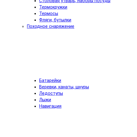
Столовая утварь, наборы посуды
Термокружки
Термосы
Фляги, бутылки
Походное снаряжение
Батарейки
Веревки, канаты, шнуры
Ледоступы
Лыжи
Навигация