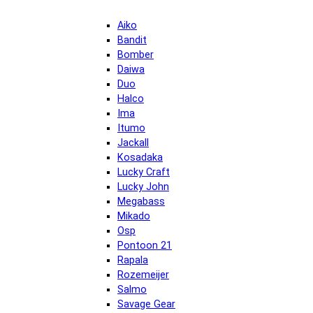
Aiko
Bandit
Bomber
Daiwa
Duo
Halco
Ima
Itumo
Jackall
Kosadaka
Lucky Craft
Lucky John
Megabass
Mikado
Osp
Pontoon 21
Rapala
Rozemeijer
Salmo
Savage Gear