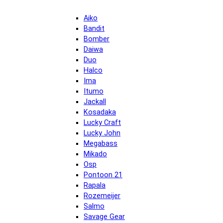
Aiko
Bandit
Bomber
Daiwa
Duo
Halco
Ima
Itumo
Jackall
Kosadaka
Lucky Craft
Lucky John
Megabass
Mikado
Osp
Pontoon 21
Rapala
Rozemeijer
Salmo
Savage Gear