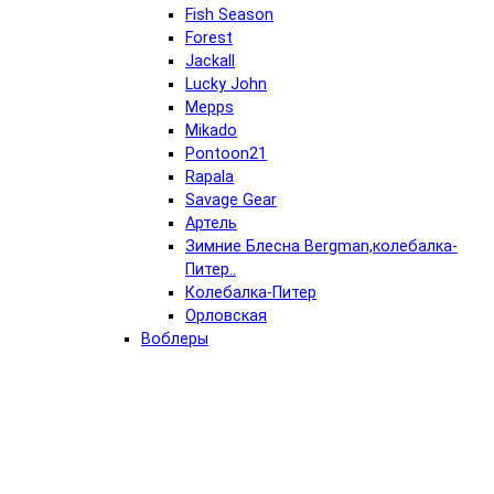
Fish Season
Forest
Jackall
Lucky John
Mepps
Mikado
Pontoon21
Rapala
Savage Gear
Артель
Зимние Блесна Bergman,колебалка-
Питер..
Колебалка-Питер
Орловская
Воблеры