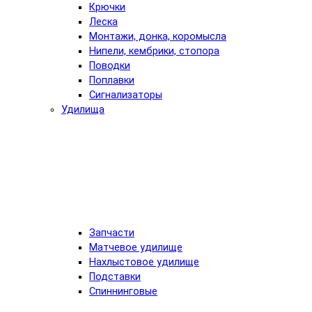
Крючки
Леска
Монтажи, донка, коромысла
Нипели, кембрики, стопора
Поводки
Поплавки
Сигнализаторы
Удилища
Запчасти
Матчевое удилище
Нахлыстовое удилище
Подставки
Спиннинговые