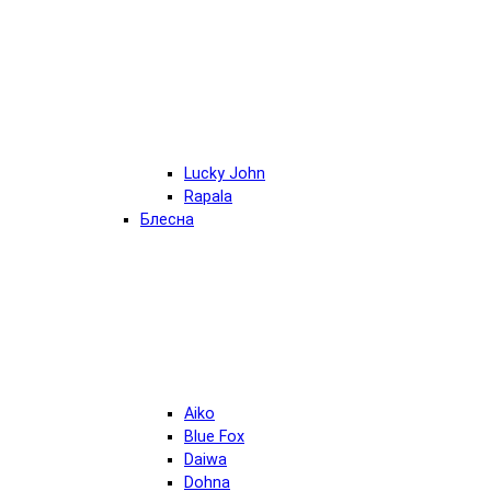
Lucky John
Rapala
Блесна
Aiko
Blue Fox
Daiwa
Dohna