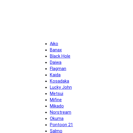
Aiko
Banax
Black Hole
Daiwa
Flagman
Kaida
Kosadaka
Lucky John
Metsui
Mifine
Mikado
Norstream
Okuma
Pontoon 21
Salmo