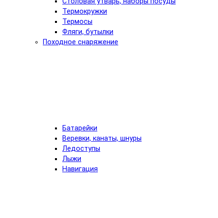
Столовая утварь, наборы посуды
Термокружки
Термосы
Фляги, бутылки
Походное снаряжение
Батарейки
Веревки, канаты, шнуры
Ледоступы
Лыжи
Навигация