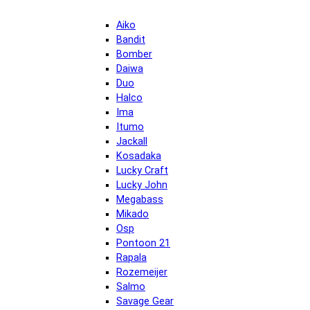
Aiko
Bandit
Bomber
Daiwa
Duo
Halco
Ima
Itumo
Jackall
Kosadaka
Lucky Craft
Lucky John
Megabass
Mikado
Osp
Pontoon 21
Rapala
Rozemeijer
Salmo
Savage Gear