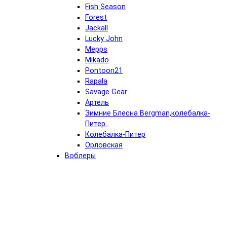
Fish Season
Forest
Jackall
Lucky John
Mepps
Mikado
Pontoon21
Rapala
Savage Gear
Артель
Зимние Блесна Bergman,колебалка-
Питер..
Колебалка-Питер
Орловская
Воблеры