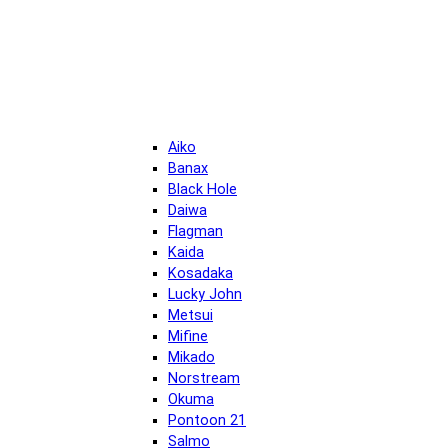
Aiko
Banax
Black Hole
Daiwa
Flagman
Kaida
Kosadaka
Lucky John
Metsui
Mifine
Mikado
Norstream
Okuma
Pontoon 21
Salmo