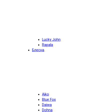
Lucky John
Rapala
Блесна
Aiko
Blue Fox
Daiwa
Dohna