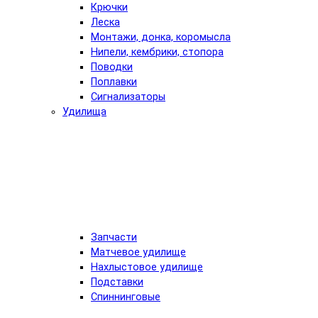
Крючки
Леска
Монтажи, донка, коромысла
Нипели, кембрики, стопора
Поводки
Поплавки
Сигнализаторы
Удилища
Запчасти
Матчевое удилище
Нахлыстовое удилище
Подставки
Спиннинговые