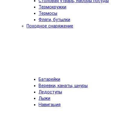
Столовая утварь, наборы посуды
Термокружки
Термосы
Фляги, бутылки
Походное снаряжение
Батарейки
Веревки, канаты, шнуры
Ледоступы
Лыжи
Навигация