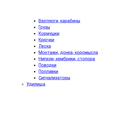
Вертлюги, карабины
Грузы
Кормушки
Крючки
Леска
Монтажи, донка, коромысла
Нипели, кембрики, стопора
Поводки
Поплавки
Сигнализаторы
Удилища