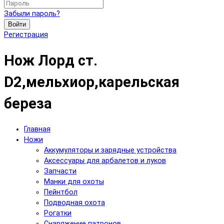
Забыли пароль?
Войти
Регистрация
Нож Лорд ст.
D2,мельхиор,карельская
береза
Главная
Ножи
Аккумуляторы и зарядные устройства
Аксесcуары для арбалетов и луков
Запчасти
Манки для охоты
Пейнтбол
Подводная охота
Рогатки
Снаряжение патронов