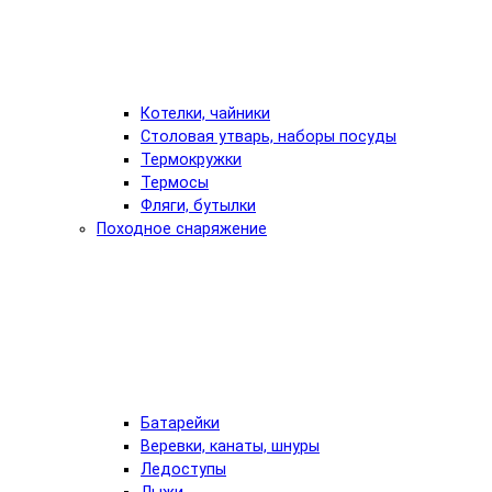
Котелки, чайники
Столовая утварь, наборы посуды
Термокружки
Термосы
Фляги, бутылки
Походное снаряжение
Батарейки
Веревки, канаты, шнуры
Ледоступы