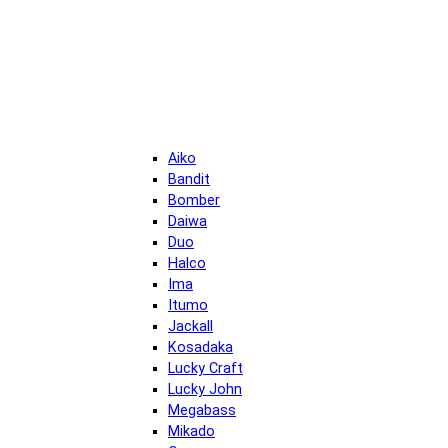
Aiko
Bandit
Bomber
Daiwa
Duo
Halco
Ima
Itumo
Jackall
Kosadaka
Lucky Craft
Lucky John
Megabass
Mikado