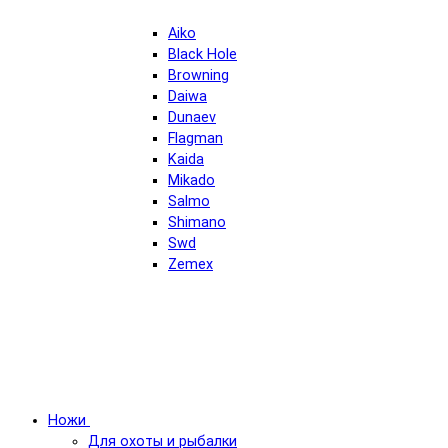
Aiko
Black Hole
Browning
Daiwa
Dunaev
Flagman
Kaida
Mikado
Salmo
Shimano
Swd
Zemex
Ножи
Для охоты и рыбалки