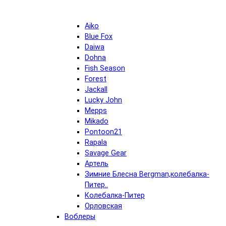
Aiko
Blue Fox
Daiwa
Dohna
Fish Season
Forest
Jackall
Lucky John
Mepps
Mikado
Pontoon21
Rapala
Savage Gear
Артель
Зимние Блесна Bergman,колебалка-
Питер..
Колебалка-Питер
Орловская
Воблеры