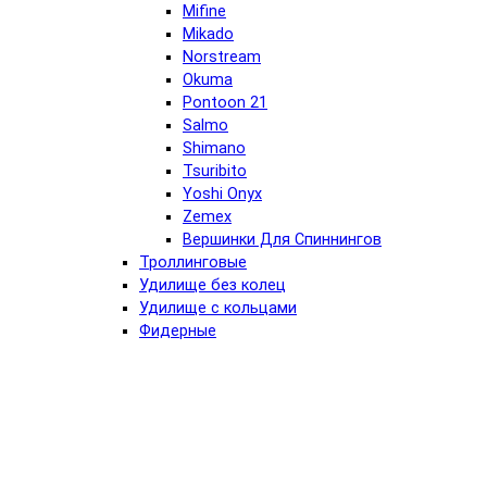
Mifine
Mikado
Norstream
Okuma
Pontoon 21
Salmo
Shimano
Tsuribito
Yoshi Onyx
Zemex
Вершинки Для Спиннингов
Троллинговые
Удилище без колец
Удилище с кольцами
Фидерные