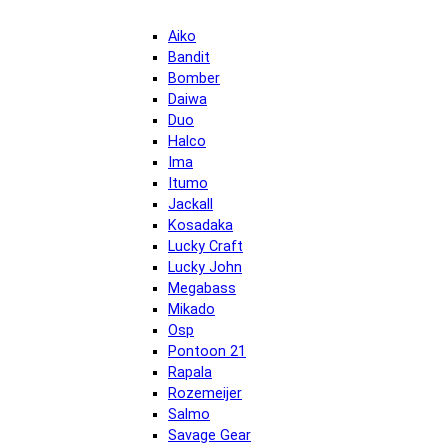
Aiko
Bandit
Bomber
Daiwa
Duo
Halco
Ima
Itumo
Jackall
Kosadaka
Lucky Craft
Lucky John
Megabass
Mikado
Osp
Pontoon 21
Rapala
Rozemeijer
Salmo
Savage Gear