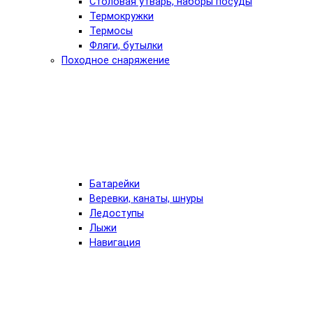
Столовая утварь, наборы посуды
Термокружки
Термосы
Фляги, бутылки
Походное снаряжение
Батарейки
Веревки, канаты, шнуры
Ледоступы
Лыжи
Навигация