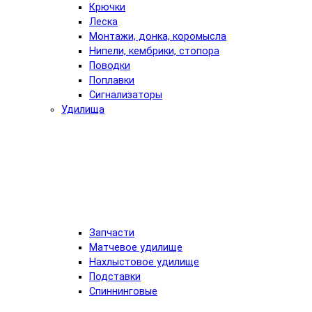
Крючки
Леска
Монтажи, донка, коромысла
Нипели, кембрики, стопора
Поводки
Поплавки
Сигнализаторы
Удилища
Запчасти
Матчевое удилище
Нахлыстовое удилище
Подставки
Спиннинговые