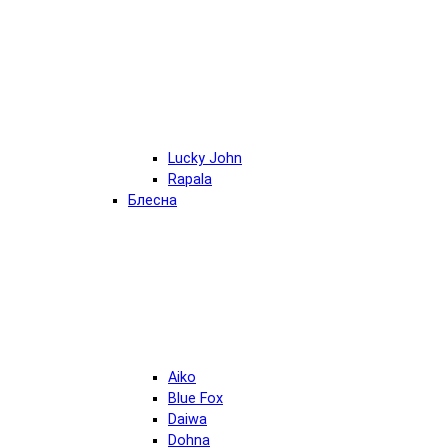
Lucky John
Rapala
Блесна
Aiko
Blue Fox
Daiwa
Dohna