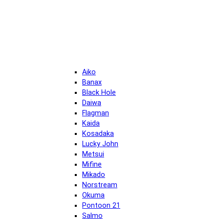
Aiko
Banax
Black Hole
Daiwa
Flagman
Kaida
Kosadaka
Lucky John
Metsui
Mifine
Mikado
Norstream
Okuma
Pontoon 21
Salmo