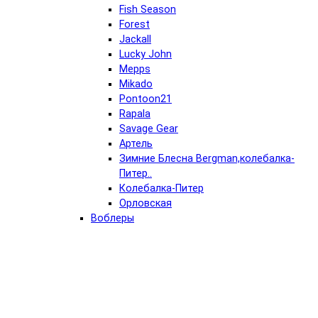
Fish Season
Forest
Jackall
Lucky John
Mepps
Mikado
Pontoon21
Rapala
Savage Gear
Артель
Зимние Блесна Bergman,колебалка-
Питер..
Колебалка-Питер
Орловская
Воблеры