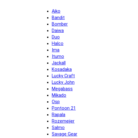
Aiko
Bandit
Bomber
Daiwa
Duo
Halco
Ima
Itumo
Jackall
Kosadaka
Lucky Craft
Lucky John
Megabass
Mikado
Osp
Pontoon 21
Rapala
Rozemeijer
Salmo
Savage Gear