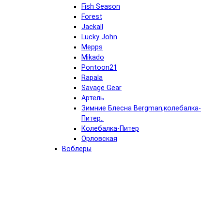
Fish Season
Forest
Jackall
Lucky John
Mepps
Mikado
Pontoon21
Rapala
Savage Gear
Артель
Зимние Блесна Bergman,колебалка-
Питер..
Колебалка-Питер
Орловская
Воблеры