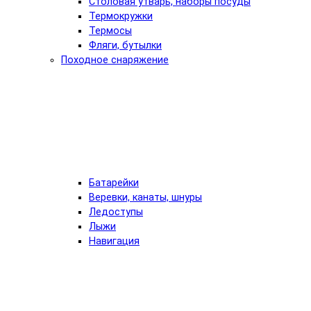
Столовая утварь, наборы посуды
Термокружки
Термосы
Фляги, бутылки
Походное снаряжение
Батарейки
Веревки, канаты, шнуры
Ледоступы
Лыжи
Навигация