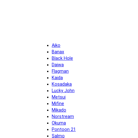
Aiko
Banax
Black Hole
Daiwa
Flagman
Kaida
Kosadaka
Lucky John
Metsui
Mifine
Mikado
Norstream
Okuma
Pontoon 21
Salmo