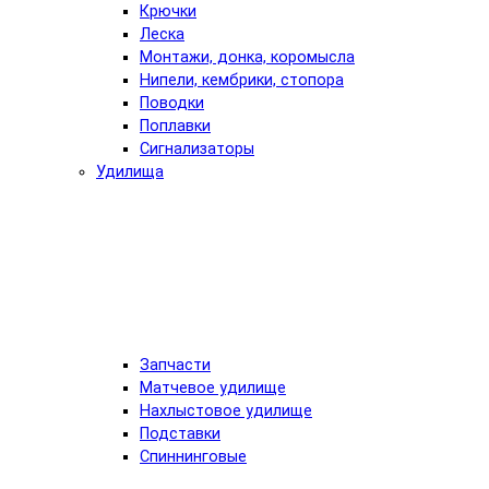
Крючки
Леска
Монтажи, донка, коромысла
Нипели, кембрики, стопора
Поводки
Поплавки
Сигнализаторы
Удилища
Запчасти
Матчевое удилище
Нахлыстовое удилище
Подставки
Спиннинговые