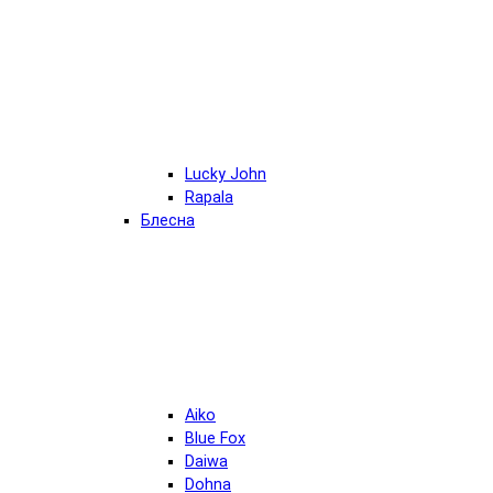
Lucky John
Rapala
Блесна
Aiko
Blue Fox
Daiwa
Dohna