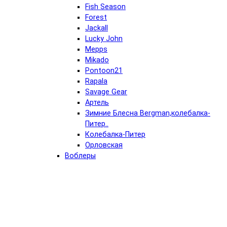
Fish Season
Forest
Jackall
Lucky John
Mepps
Mikado
Pontoon21
Rapala
Savage Gear
Артель
Зимние Блесна Bergman,колебалка-
Питер..
Колебалка-Питер
Орловская
Воблеры