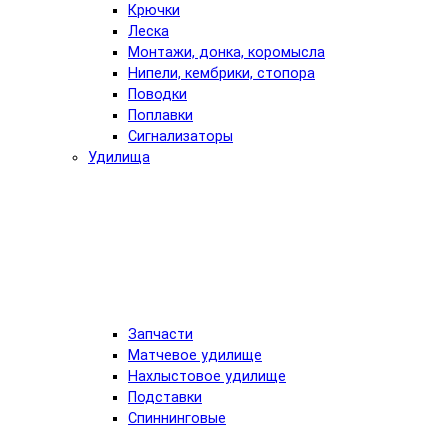
Крючки
Леска
Монтажи, донка, коромысла
Нипели, кембрики, стопора
Поводки
Поплавки
Сигнализаторы
Удилища
Запчасти
Матчевое удилище
Нахлыстовое удилище
Подставки
Спиннинговые