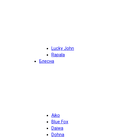
Lucky John
Rapala
Блесна
Aiko
Blue Fox
Daiwa
Dohna