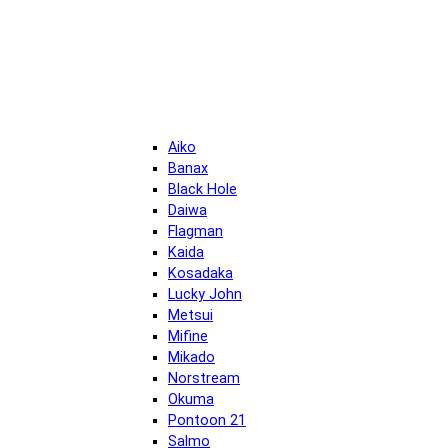
Aiko
Banax
Black Hole
Daiwa
Flagman
Kaida
Kosadaka
Lucky John
Metsui
Mifine
Mikado
Norstream
Okuma
Pontoon 21
Salmo