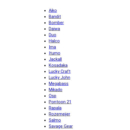
Aiko
Bandit
Bomber
Daiwa
Duo
Halco
Ima
Itumo
Jackall
Kosadaka
Lucky Craft
Lucky John
Megabass
Mikado
Osp
Pontoon 21
Rapala
Rozemeijer
Salmo
Savage Gear