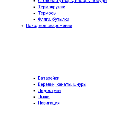
Столовая утварь, наборы посуды
Термокружки
Термосы
Фляги, бутылки
Походное снаряжение
Батарейки
Веревки, канаты, шнуры
Ледоступы
Лыжи
Навигация